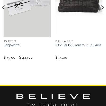
ASUSTEET
PIKKULAUKUT
Lahjakortti
Pikkulaukku, musta, ruutukuosi
Price
$ 49,00
–
$ 299,00
$ 59,00
range:
$ 49,00
through
$ 299,00