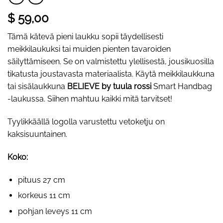
$ 59,00
Tämä kätevä pieni laukku sopii täydellisesti
meikkilaukuksi tai muiden pienten tavaroiden
säilyttämiseen. Se on valmistettu ylellisestä, jousikuosilla
tikatusta joustavasta materiaalista. Käytä meikkilaukkuna
tai sisälaukkuna
BELIEVE by tuula rossi
Smart Handbag
-laukussa. Siihen mahtuu kaikki mitä tarvitset!
Tyylikkäällä logolla varustettu vetoketju on
kaksisuuntainen.
Koko:
pituus 27 cm
korkeus 11 cm
pohjan leveys 11 cm