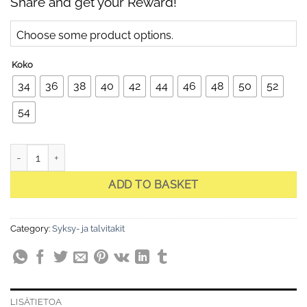
Share and get your Reward!
Choose some product options.
Koko
34
36
38
40
42
44
46
48
50
52
54
Camila Black -joustava tikattu takki, musta quantity
ADD TO BASKET
Category:
Syksy- ja talvitakit
LISÄTIETOA