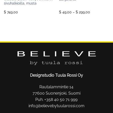
sivuhalkioilla, musta
Price
$ 749,00
$ 49,00
–
$ 299,00
range:
$ 49,00
through
$ 299,00
Designstudio Tuula Rossi Oy
Rautalammintie 14
77600 Suonenjoki, Suomi
Puh. +358 40 50 71 999
info@believebytuularossi.com