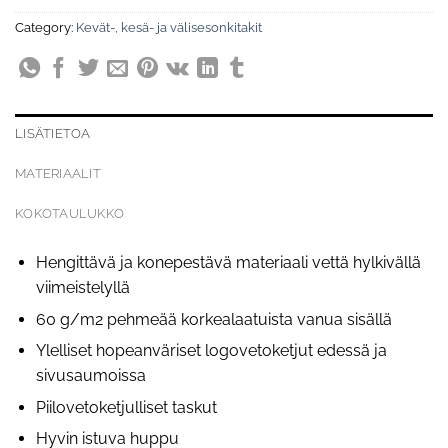
Category:
Kevät-, kesä- ja välisesonkitakit
LISÄTIETOA
MATERIAALIT
KOKOTAULUKKO
Hengittävä ja konepestävä materiaali vettä hylkivällä
viimeistelyllä
60 g/m2 pehmeää korkealaatuista vanua sisällä
Ylelliset hopeanväriset logovetoketjut edessä ja
sivusaumoissa
Piilovetoketjulliset taskut
Hyvin istuva huppu