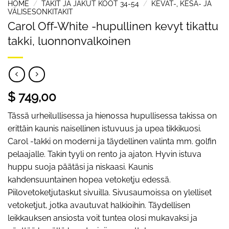
HOME
/
TAKIT JA JAKUT KOOT 34-54
/
KEVÄT-, KESÄ- JA
VÄLISESONKITAKIT
Carol Off-White -hupullinen kevyt tikattu
takki, luonnonvalkoinen
$ 749,00
Tässä urheilullisessa ja hienossa hupullisessa takissa on
erittäin kaunis naisellinen istuvuus ja upea tikkikuosi.
Carol -takki on moderni ja täydellinen valinta mm. golfin
pelaajalle. Takin tyyli on rento ja ajaton. Hyvin istuva
huppu suoja päätäsi ja niskaasi. Kaunis
kahdensuuntainen hopea vetoketju edessä.
Piilovetoketjutaskut sivuilla. Sivusaumoissa on ylelliset
vetoketjut, jotka avautuvat halkioihin. Täydellisen
leikkauksen ansiosta voit tuntea olosi mukavaksi ja