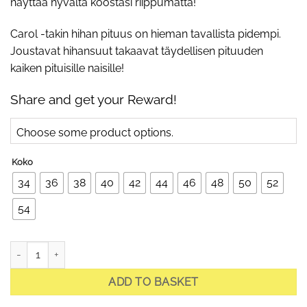
näyttää hyvältä koostasi riippumatta!
Carol -takin hihan pituus on hieman tavallista pidempi.
Joustavat hihansuut takaavat täydellisen pituuden
kaiken pituisille naisille!
Share and get your Reward!
Choose some product options.
Koko
34
36
38
40
42
44
46
48
50
52
54
Carol Off-White -hupullinen kevyt tikattu takki, luonnonvalkoinen q
ADD TO BASKET