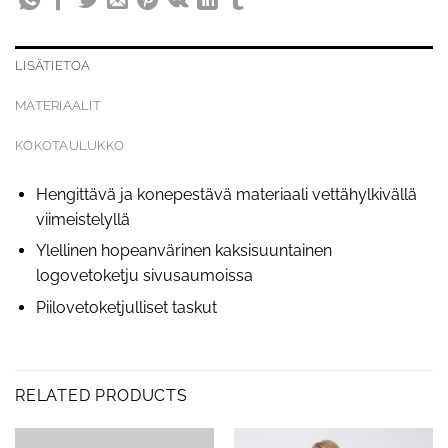
LISÄTIETOA
MATERIAALIT
KOKOTAULUKKO
Hengittävä ja konepestävä materiaali vettähylkivällä
viimeistelyllä
Ylellinen hopeanvärinen kaksisuuntainen
logovetoketju sivusaumoissa
Piilovetoketjulliset taskut
RELATED PRODUCTS