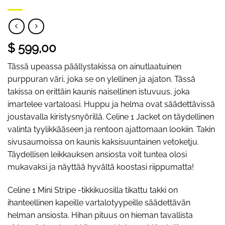
$ 599,00
Tässä upeassa päällystakissa on ainutlaatuinen
purppuran väri, joka se on ylellinen ja ajaton. Tässä
takissa on erittäin kaunis naisellinen istuvuus, joka
imartelee vartaloasi. Huppu ja helma ovat säädettävissä
joustavalla kiristysnyörillä. Celine 1 Jacket on täydellinen
valinta tyylikkääseen ja rentoon ajattomaan lookiin. Takin
sivusaumoissa on kaunis kaksisuuntainen vetoketju.
Täydellisen leikkauksen ansiosta voit tuntea olosi
mukavaksi ja näyttää hyvältä koostasi riippumatta!
Celine 1 Mini Stripe -tikkikuosilla tikattu takki on
ihanteellinen kapeille vartalotyypeille säädettävän
helman ansiosta. Hihan pituus on hieman tavallista