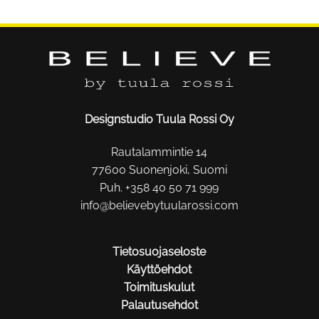
Designstudio Tuula Rossi Oy
Rautalammintie 14
77600 Suonenjoki, Suomi
Puh. +358 40 50 71 999
info@believebytuularossi.com
Tietosuojaseloste
Käyttöehdot
Toimituskulut
Palautusehdot