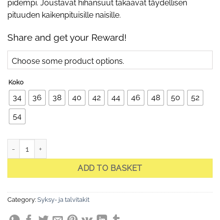
pidempi. Joustavat hihansuut takaavat täydellisen
pituuden kaikenpituisille naisille.
Share and get your Reward!
Choose some product options.
Koko
34
36
38
40
42
44
46
48
50
52
54
Celine 1 Purple -tikattu naisten päällystakki, purppuranvärinen qua
ADD TO BASKET
Category:
Syksy- ja talvitakit