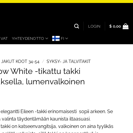
LOGIN
$
0,00
UVAT
YHTEYDENOTTO
FI
A JAKUT KOOT 34-54
/
SYKSY- JA TALVITAKIT
w White -tikattu takki
uksella, lumenvalkoinen
legantti Eileen -takki erinomaisesti sopii arkeen. Se
 valinta täydentämään kaunista iltaasuasi.
akki on katseenvangitsija, valkoinen on aina tyylikäs