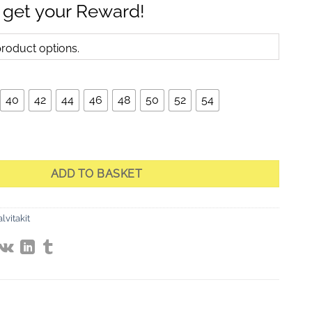
 get your Reward!
oduct options.
40
42
44
46
48
50
52
54
tikattu takki huivikauluksella, lumenvalkoinen quantity
ADD TO BASKET
alvitakit