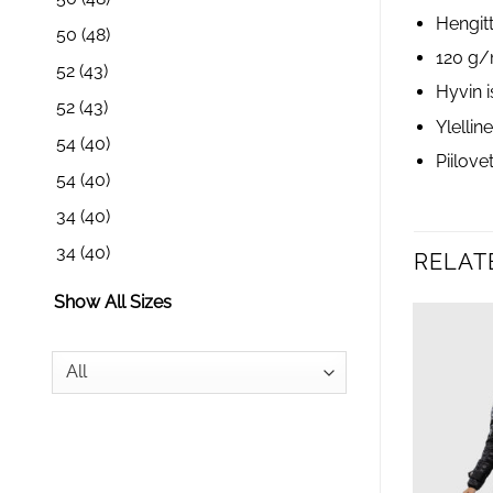
Hengitt
50
(48)
120 g/
52
(43)
Hyvin 
52
(43)
Ylelli
54
(40)
Piilove
54
(40)
34
(40)
34
(40)
RELAT
Show All Sizes