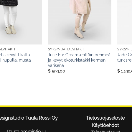
ALVITAKIT
SYKSY- JA TALVITAKIT
SYKSY- 
ch -kevyt tikattu
Julie Fur Cream-erittäin pehmeä
Jade Cr
ki hupulla, musta
ja kevyt ekoturkistakki kerman
turkisr
värisenä
$ 599,00
$ 1.199
esignstudio Tuula Rossi Oy
Tietosuojaseloste
Käyttöehdot
Rautalammintie 14