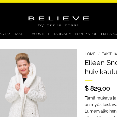
KUT
HAMEET
ASUSTEET
TARINAT
POPUP SHOP
PRESS K
HOME
/
TAKIT J
Eileen Sno
huivikaul
$ 829,00
Tämä mukava ja e
on myös loistava
Lumenvalkoinen t