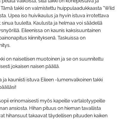
a pelätä valkoista, sillä takki on konepestävä ja
 Tämä takki on valmistettu huippulaadukkaasta ”Wild
ista. Upea iso huivikaulus ja hyvin istuva irrotettava
sinua tuulelta. Kaulusta ja helmaa voi säädellä
tysnyörillä. Eileenissa on kaunis kaksisuuntainen
opainonapitus kiinnityksenä. Taskuissa on
nitys.
kki on naisellisen muotoinen ja se on suunniteltu
sesti jokaisen naisen päällä.
ja kauniisti istuva Eileen -lumenvalkoinen takki
äälläsi!
i sopii erinomaisesti myös kapeille vartalotyypeille
an ansiosta. Hihan pituus on hieman tavallista
at hihansuut takaavat täydellisen pituuden kaiken