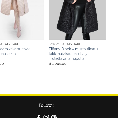
JA TALVITAKIT
SYKSY- JA TALVITAKIT
eam -tikattu takki
Tiffany Black – musta tikattu
eunuksella
takki huivikauluksella ja
irrotettavalla hupulla
,00
$ 1.049,00
Follow :