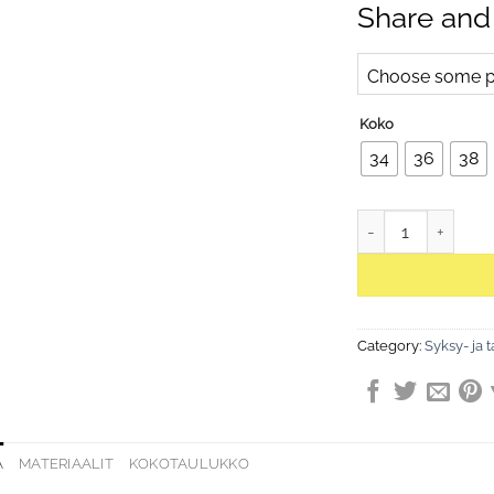
Share and
Choose some pr
Koko
34
36
38
Eileen Snow White -
Category:
Syksy- ja t
A
MATERIAALIT
KOKOTAULUKKO