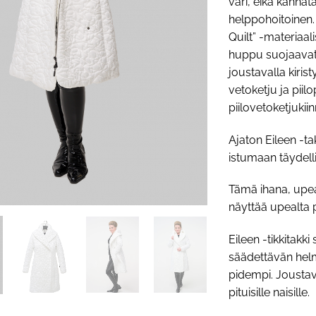
väri, eikä kannat
helppohoitoinen.
Quilt” -materiaal
huppu suojaavat 
joustavalla kiris
vetoketju ja piil
piilovetoketjukiin
Ajaton Eileen -ta
istumaan täydelli
Tämä ihana, upea 
näyttää upealta p
Eileen -tikkitakk
säädettävän helm
pidempi. Joustav
pituisille naisille.