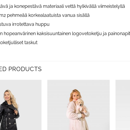
ävä ja konepestävä materiaali vettä hylkivällä viimeistelyllä
m2 pehmeää korkealaatuista vanua sisällä
istuva irrotettava huppu
nen hopeanvärinen kaksisuuntainen logovetoketju ja painonap
toketjulliset taskut
ED PRODUCTS