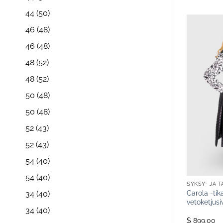
44
(50)
46
(48)
46
(48)
48
(52)
48
(52)
50
(48)
50
(48)
52
(43)
52
(43)
54
(40)
54
(40)
TAKIT
SYKSY- JA TALVITAKIT
SYKSY- JA T
kevyt tikattu
Julie Fur Cream-erittäin pehmeä
Carola -tika
34
(40)
upulla, musta
ja kevyt ekoturkistakki kerman
vetoketjusi
34
(40)
värisenä
$ 599,00
$ 899,00