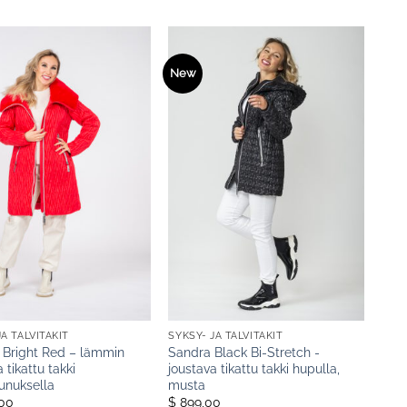
New
JA TALVITAKIT
SYKSY- JA TALVITAKIT
a Bright Red – lämmin
Sandra Black Bi-Stretch -
 tikattu takki
joustava tikattu takki hupulla,
eunuksella
musta
,00
$ 899,00