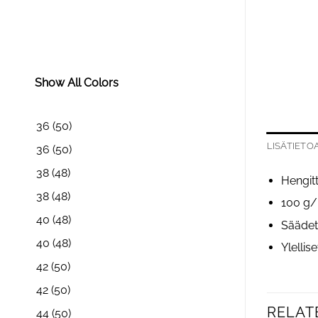
Show All Colors
36
(50)
LISÄTIETO
36
(50)
38
(48)
Hengitt
38
(48)
100 g/
40
(48)
Säädet
40
(48)
Ylellis
42
(50)
42
(50)
RELAT
44
(50)