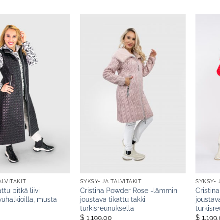
ALVITAKIT
SYKSY- JA TALVITAKIT
SYKSY- 
ttu pitkä liivi
Cristina Powder Rose -lämmin
Cristin
vuhalkioilla, musta
joustava tikattu takki
joustava
turkisreunuksella
turkisr
$ 1.199,00
$ 1.199