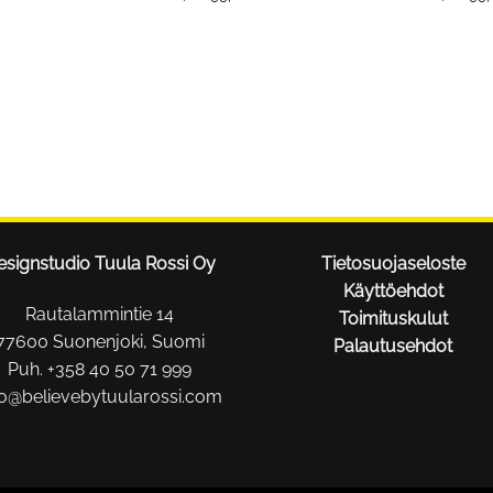
esignstudio Tuula Rossi Oy
Tietosuojaseloste
Käyttöehdot
Rautalammintie 14
Toimituskulut
77600 Suonenjoki, Suomi
Palautusehdot
Puh. +358 40 50 71 999
fo@believebytuularossi.com