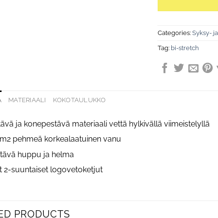
Categories:
Syksy- ja 
Tag:
bi-stretch
A
MATERIAALI
KOKOTAULUKKO
ävä ja konepestävä materiaali vettä hylkivällä viimeistelyllä
m2 pehmeä korkealaatuinen vanu
tävä huppu ja helma
et 2-suuntaiset logovetoketjut
ED PRODUCTS