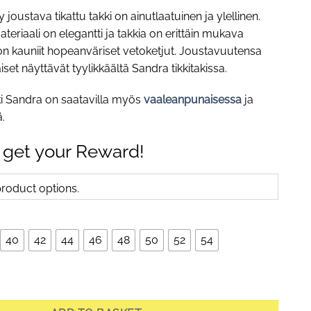
joustava tikattu takki on ainutlaatuinen ja ylellinen.
eriaali on elegantti ja takkia on erittäin mukava
 on kauniit hopeanväriset vetoketjut. Joustavuutensa
iset näyttävät tyylikkäältä Sandra tikkitakissa.
kki Sandra on saatavilla myös
vaaleanpunaisessa
ja
.
 get your Reward!
oduct options.
40
42
44
46
48
50
52
54
-Stretch -joustava tikattu takki hupulla, mustikansininen quantity