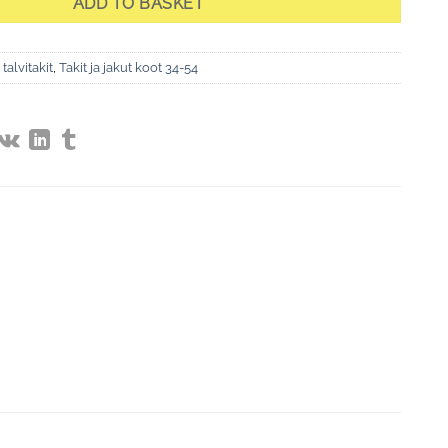
ADD TO BASKET
talvitakit
,
Takit ja jakut koot 34-54