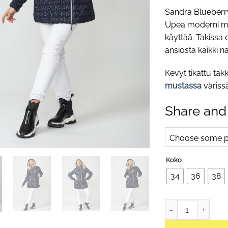
Sandra Blueberry 
Upea moderni mat
käyttää. Takissa
ansiosta kaikki na
Kevyt tikattu ta
mustassa
värissä
Share and
Choose some pr
Koko
34
36
38
Sandra Blueberry Bi