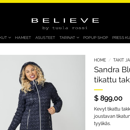
KUT
HAMEET
ASUSTEET
TARINAT
POPUP SHOP
PRESS K
HOME
/
TAKIT J
Sandra Bl
tikattu ta
$ 899,00
Kevyt tikattu tak
joustavan tikatun
tyylikäs.