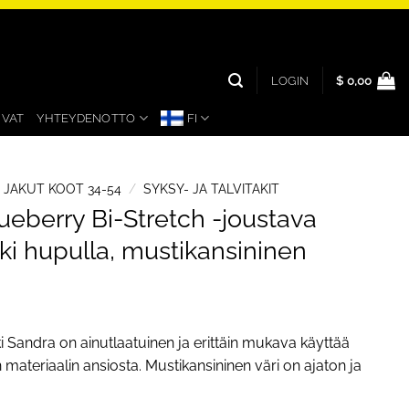
LOGIN
$
0,00
UVAT
YHTEYDENOTTO
FI
A JAKUT KOOT 34-54
/
SYKSY- JA TALVITAKIT
ueberry Bi-Stretch -joustava
kki hupulla, mustikansininen
ki Sandra on ainutlaatuinen ja erittäin mukava käyttää
 materiaalin ansiosta. Mustikansininen väri on ajaton ja