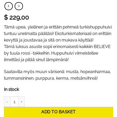
$ 229,00
Tämä upea, ylellinen ja erittäin pehmeä turkishuppuhuivi
tuntuu unelmalta päälläsi! Ekoturkismateriaali on erittäin
kevyttä ja joustavaa ja sitä on mukava käyttää!
Tämä luksus asuste sopii erinomaisesti kaikkiin BELIEVE
by tuula rossi -takkeihin. Huppuhuivi viimeistellee
ilmettäsi ja pitää sinut lämpimänä!
Saatavilla myös muun värisenä: musta, hopeanharmaa,
tummansininen, purppura, kerma, metsänvihreä!
In stock
Unelmanpehmeä ekoturkishuppuhuivi, talviruusu quantity
ADD TO BASKET