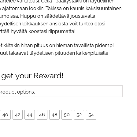
artelee vartaloasi. Celia -päällystakki on täydellinen
a ajattomaan lookiin. Takissa on kaunis kaksisuuntainen
aumoissa. Huppu on säädettävä joustavalla
Täydellisen leikkauksen ansiosta voit tuntea olosi
ttää hyvältä koostasi riippumatta!
 -tikkitakin hihan pituus on hieman tavallista pidempi.
ut takaavat täydellisen pituuden kaikenpituisille
 get your Reward!
oduct options.
40
42
44
46
48
50
52
54
 naisten tikkitakki hupulla, hopeanharmaa quantity