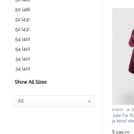
50
(48)
52
(43)
52
(43)
54
(40)
54
(40)
34
(40)
34
(40)
Show All Sizes
TAKIT
SYKSY- JA TALVITAKIT
SYKSY- JA T
vy -tikattu takki
Jade Love Red Elephant -tikattu
Julie Fur P
ksella,
takki ekoturkiksella
ja kevyt ek
n
$ 1.129,00
$ 599,00