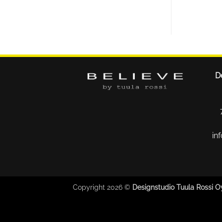
D
in
Copyright 2026 ©
Designstudio Tuula Rossi O
$(function() { $(this).on("contextmenu", function(e) { e.preventDefau