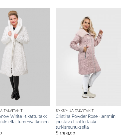
JA TALVITAKIT
SYKSY- JA TALVITAKIT
Snow White -tikattu takki
Cristina Powder Rose -lämmin
uluksella, lumenvalkoinen
joustava tikattu takki
turkisreunuksella
0
$ 1.199,00