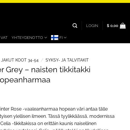
LOGIN
$
0,00
UVAT
YHTEYDENOTTO
FI
A JAKUT KOOT 34-54
/
SYKSY- JA TALVITAKIT
er Grey – naisten tikkitakki
 hopeanharmaa
inter Rose -vaaleanharmaa hopean väri antaa tälle
rityisen ylellisen ilmeen. Tässä tyylikkäässä, modernissa
 Celia -tikkitakissa on erittäin kaunis naisellinen