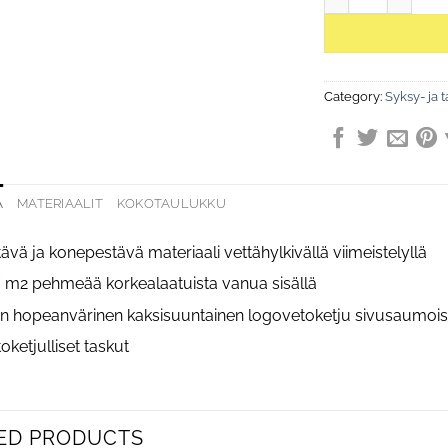
Category:
Syksy- ja t
A
MATERIAALIT
KOKOTAULUKKU
ävä ja konepestävä materiaali vettähylkivällä viimeistelyllä
/ m2 pehmeää korkealaatuista vanua sisällä
nen hopeanvärinen kaksisuuntainen logovetoketju sivusaumoi
toketjulliset taskut
ED PRODUCTS