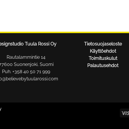
esignstudio Tuula Rossi Oy
Tietosuojaseloste
Käyttöehdot
Rautalammintie 14
Toimituskulut
77600 Suonenjoki, Suomi
Palautusehdot
Puh. +358 40 50 71 999
fo@believebytuularossi.com
y
lt(); }); });