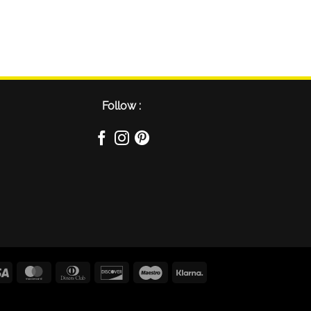
Follow :
Visa
MasterCard
Dinners
Discover
Maestro
Klarna
Club