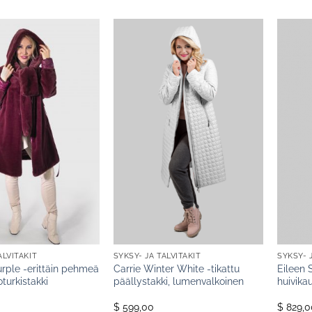
ALVITAKIT
SYKSY- JA TALVITAKIT
SYKSY- 
urple -erittäin pehmeä
Carrie Winter White -tikattu
Eileen 
oturkistakki
päällystakki, lumenvalkoinen
huivika
$ 599,00
$ 829,0