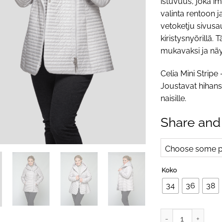
istuvuus, joka im
valinta rentoon j
vetoketju sivus
kiristysnyörillä. 
mukavaksi ja näy
Celia Mini Stripe
Joustavat hihansu
naisille.
Share and
Choose some pr
Koko
34
36
38
Celia Silver Grey -