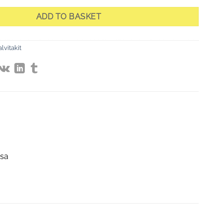
ADD TO BASKET
alvitakit
ssa