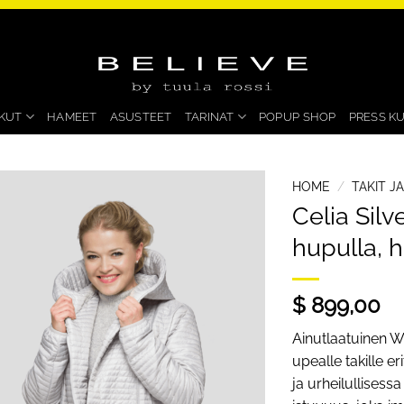
KUT
HAMEET
ASUSTEET
TARINAT
POPUP SHOP
PRESS K
HOME
/
TAKIT J
Celia Silv
hupulla,
$ 899,00
Ainutlaatuinen W
upealle takille e
ja urheilullisessa